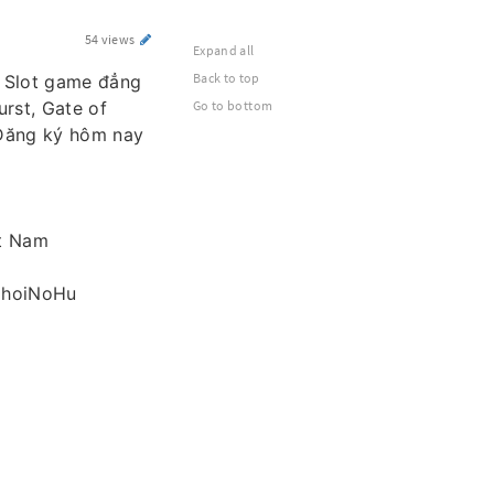
54 views
Expand all
Back to top
g Slot game đẳng
urst, Gate of
Go to bottom
 Đăng ký hôm nay
ệt Nam
ChoiNoHu