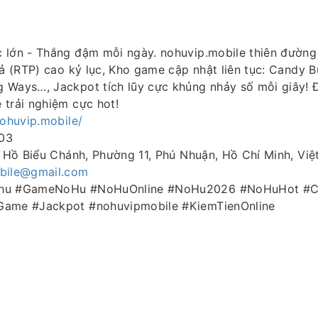
 lớn - Thắng đậm mỗi ngày. nohuvip.mobile thiên đườn
rả (RTP) cao kỷ lục, Kho game cập nhật liên tục: Candy B
 Ways…, Jackpot tích lũy cực khủng nhảy số mỗi giây!
 trải nghiệm cực hot!
nohuvip.mobile/
03
. Hồ Biểu Chánh, Phường 11, Phú Nhuận, Hồ Chí Minh, Vi
bile@gmail.com
ohu #GameNoHu #NoHuOnline #NoHu2026 #NoHuHot #
Game #Jackpot #nohuvipmobile #KiemTienOnline