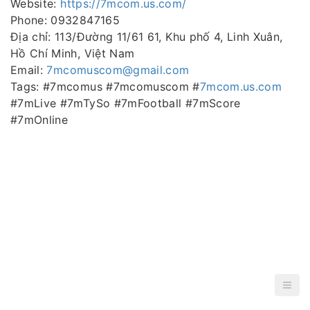
Website:
https://7mcom.us.com/
Phone: 0932847165
Địa chỉ: 113/Đường 11/61 61, Khu phố 4, Linh Xuân,
Hồ Chí Minh, Việt Nam
Email:
7mcomuscom@gmail.com
Tags: #7mcomus #7mcomuscom #
7mcom.us.com
#7mLive #7mTySo #7mFootball #7mScore
#7mOnline