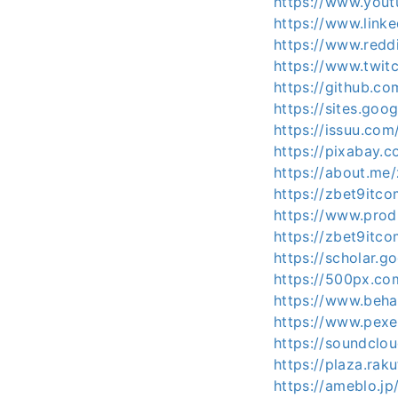
https://www.you
https://www.link
https://www.redd
https://www.twit
https://github.c
https://sites.go
https://issuu.co
https://pixabay.
https://about.me
https://zbet9itc
https://www.pro
https://zbet9it
https://scholar.
https://500px.co
https://www.beha
https://www.pex
https://soundclo
https://plaza.rak
https://ameblo.j