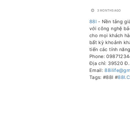
3 MONTHS AGO
88I
- Nền tảng gi
với công nghệ bảo
cho mọi khách hà
bất kỳ khoảnh khắ
tiến các tính năn
Phone: 09871234
Địa chỉ: 39520 Đ
Email:
88ilife@gm
Tags: #88I #
88I.