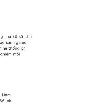
ng như xổ số, thể
 các sảnh game
n hệ thống ổn
nghiệm môi
ệt Nam
66link