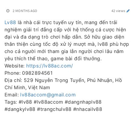
2 MONTHS AGO
42 views
Lv88
là nhà cái trực tuyến uy tín, mang đến trải
nghiệm giải trí đẳng cấp với hệ thống cá cược hiện
đại và đa dạng trò chơi hấp dẫn. Sở hữu giao diện
thân thiện cùng tốc độ xử lý mượt mà, lv88 phù hợp
cho cả người mới tham gia lẫn người chơi lâu năm
yêu thích thể thao, game bài đổi thưởng.
Website:
https://lv88ac.com/
Phone: 0982894561
Địa chỉ: 529 Nguyễn Trọng Tuyển, Phú Nhuận, Hồ
Chí Minh, Việt Nam
Email:
lv88accom@gmail.com
Tags: #lv88 #lv88accom #dangnhaplv88
#dangkylv88 #trangchulv88 #nhacailv88