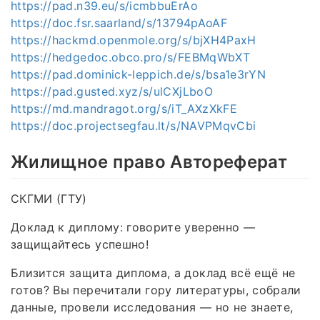
https://pad.n39.eu/s/icmbbuErAo
https://doc.fsr.saarland/s/13794pAoAF
https://hackmd.openmole.org/s/bjXH4PaxH
https://hedgedoc.obco.pro/s/FEBMqWbXT
https://pad.dominick-leppich.de/s/bsa1e3rYN
https://pad.gusted.xyz/s/ulCXjLboO
https://md.mandragot.org/s/iT_AXzXkFE
https://doc.projectsegfau.lt/s/NAVPMqvCbi
Жилищное право Автореферат
СКГМИ (ГТУ)
Доклад к диплому: говорите уверенно —
защищайтесь успешно!
Близится защита диплома, а доклад всё ещё не
готов? Вы перечитали гору литературы, собрали
данные, провели исследования — но не знаете,