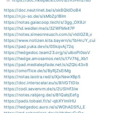
https://doc.neutrinet.be/s/sk8QIdDoB4
https://n.jo-so.de/s/sMbZp1BIm
https://notas.gaiacoop.tech/s/3gg_OX9Jr
https://hd.wedler.me/s/3ZWFMk47P
https://notes.simeonreusch.com/s/vIdiGZ8_v
https://www.notizen.kita.bayern/s/1bHnJY_cui
https://pad.yuka.dev/s/0SkqvAj72q
https://hedgedoc.team23.org/s/uIboPi0soV
https://hedge.amosamos.net/s/I7V7Nj_Xb1
https://pad.medialepfade.net/s/sZQIc43v8
https://omoffice.de/s/ByRjZsElMg
https://notas.laotra.red/s/XjxNewXBp5
https://doc.interscalar.eu/s/8lVGTtDIo
https://codi.sevenvm.de/s/2USlHf3iw
https://notes.rabjerg.de/s/B1QabjEefg
https://pads.tobast.fr/s/-qbXYlmlHU
https://hedgedoc.auro.re/s/WOhADSfU_E
https://md.sebastians.dev/s/thdmyCuDs