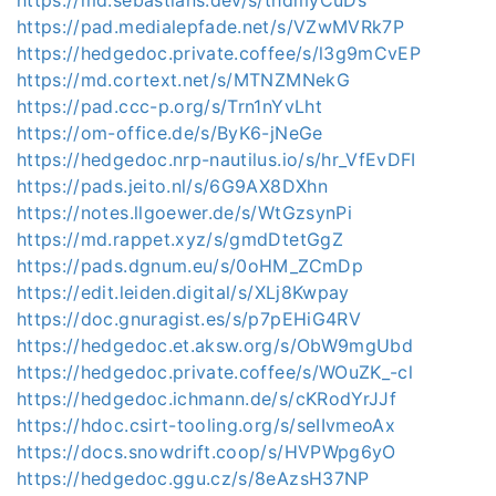
https://pad.medialepfade.net/s/VZwMVRk7P
https://hedgedoc.private.coffee/s/l3g9mCvEP
https://md.cortext.net/s/MTNZMNekG
https://pad.ccc-p.org/s/Trn1nYvLht
https://om-office.de/s/ByK6-jNeGe
https://hedgedoc.nrp-nautilus.io/s/hr_VfEvDFI
https://pads.jeito.nl/s/6G9AX8DXhn
https://notes.llgoewer.de/s/WtGzsynPi
https://md.rappet.xyz/s/gmdDtetGgZ
https://pads.dgnum.eu/s/0oHM_ZCmDp
https://edit.leiden.digital/s/XLj8Kwpay
https://doc.gnuragist.es/s/p7pEHiG4RV
https://hedgedoc.et.aksw.org/s/ObW9mgUbd
https://hedgedoc.private.coffee/s/WOuZK_-cl
https://hedgedoc.ichmann.de/s/cKRodYrJJf
https://hdoc.csirt-tooling.org/s/seIIvmeoAx
https://docs.snowdrift.coop/s/HVPWpg6yO
https://hedgedoc.ggu.cz/s/8eAzsH37NP