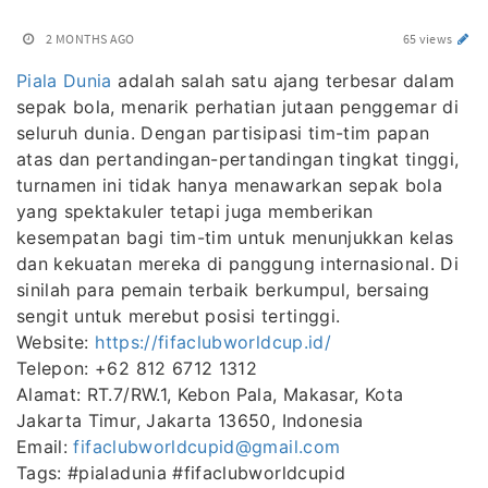
2 MONTHS AGO
65 views
Piala Dunia
adalah salah satu ajang terbesar dalam
sepak bola, menarik perhatian jutaan penggemar di
seluruh dunia. Dengan partisipasi tim-tim papan
atas dan pertandingan-pertandingan tingkat tinggi,
turnamen ini tidak hanya menawarkan sepak bola
yang spektakuler tetapi juga memberikan
kesempatan bagi tim-tim untuk menunjukkan kelas
dan kekuatan mereka di panggung internasional. Di
sinilah para pemain terbaik berkumpul, bersaing
sengit untuk merebut posisi tertinggi.
Website:
https://fifaclubworldcup.id/
Telepon: +62 812 6712 1312
Alamat: RT.7/RW.1, Kebon Pala, Makasar, Kota
Jakarta Timur, Jakarta 13650, Indonesia
Email:
fifaclubworldcupid@gmail.com
Tags: #pialadunia #fifaclubworldcupid