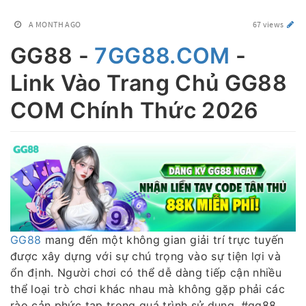
A MONTH AGO
67 views
GG88 -
7GG88.COM
-
Link Vào Trang Chủ GG88
COM Chính Thức 2026
GG88
mang đến một không gian giải trí trực tuyến
được xây dựng với sự chú trọng vào sự tiện lợi và
ổn định. Người chơi có thể dễ dàng tiếp cận nhiều
thể loại trò chơi khác nhau mà không gặp phải các
rào cản phức tạp trong quá trình sử dụng. #gg88