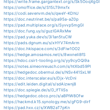
https://write.frame.gargantext.org/s/Sk5OoqXgGl
https://omoffice.de/s/S15LT9mxfx
https://codi.sevenvm.de/s/qweY-KDhU
https://doc.neutrinet.be/s/pa95a-aZ0p
https://pad.multiplace.org/s/Syvvp5mgGl
https://doc.fung.uy/s/guzlGARxMw
https://pad.yuka.dev/s/3i1an5tuCW
https://pads.dgnum.eu/s/xHYV74mArm
https://doc.hkispace.com/s/3dFiw1OO2
https://hedge.amosamos.net/s/8wxneli8fS
https://hdoc.csirt-tooling.org/s/yy9cyOQi9a
https://notes.simeonreusch.com/s/htXbd59Pl
https://hedgedoc.obermui.de/s/NSv441SxLW
https://doc.interscalar.eu/s/Djx-VcDni
https://edit.leiden.digital/s/sdAizwnj8
https://doc.spiegie.de/s/D_IfTIiSs
https://hedgedoc.obco.pro/s/aBPlW8Ofw
https://hackmd.k15.synology.me/s/gFG9-dirf
https://pad.hxx.cz/s/XWB2aT7pKn