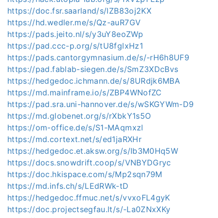
https://doc.fsr.saarland/s/lZB83oj2KX
https://hd.wedler.me/s/Qz-auR7GV
https://pads.jeito.nl/s/y3uY8eoZWp
https://pad.ccc-p.org/s/tU8fglxHz1
https://pads.cantorgymnasium.de/s/-rH6h8UF9
https://pad.fablab-siegen.de/s/SmZ3XDcBvs
https://hedgedoc.ichmann.de/s/8URdjk6MBA
https://md.mainframe.io/s/ZBP4WNofZC
https://pad.sra.uni-hannover.de/s/wSKGYWm-D9
https://md.globenet.org/s/rXbkY1s5O
https://om-office.de/s/S1-MAqmxzl
https://md.cortext.net/s/ed1jaRXHr
https://hedgedoc.et.aksw.org/s/Ib3M0Hq5W
https://docs.snowdrift.coop/s/VNBYDGryc
https://doc.hkispace.com/s/Mp2sqn79M
https://md.infs.ch/s/LEdRWk-tD
https://hedgedoc.ffmuc.net/s/vvxoFL4gyK
https://doc.projectsegfau.lt/s/-La0ZNxXKy