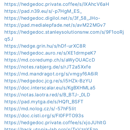
https://hedgedoc.private.coffee/s/IXAhcV6aH
https://pad.n39.eu/s/-p7HgM_ES_
https://hedgedoc.digilol.net/s/3f_58_JHo-
https://pad.medialepfade.net/s/avM22MGv7
https://hedgedoc.stanleysolutionsnw.com/s/9F1ooRj
q5J
https://hedge.grin.hu/s/hDf-urXC8R
https://hedgedoc.auro.re/s/XE1drmpeK7
https://md.coredump.ch/s/aWyOUACcD
https://notes.rabjerg.de/s/rJT2a5Xxfe
https://md.mandragot.org/s/vmgyf6A6iR
https://hedgedoc.jcg.re/s/i5HZk-BzYU
https://doc.interscalar.eu/s/KgBXHMLa5
https://notas.laotra.red/s/B_BTJ-_0LD
https://pad.mytga.de/s/HQft_BSFT
https://md.nolog.cz/s/-57hF5lit
https://doc.cisti.org/s/FI0FPTO93s
https://hedgedoc.private.coffee/s/xjoJUhItG
https://hack.utopia-lab.org/s/TxVzpYEzp