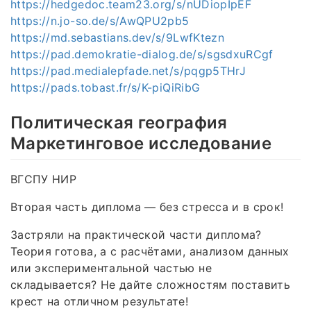
https://hedgedoc.team23.org/s/nUDiopIpEF
https://n.jo-so.de/s/AwQPU2pb5
https://md.sebastians.dev/s/9LwfKtezn
https://pad.demokratie-dialog.de/s/sgsdxuRCgf
https://pad.medialepfade.net/s/pqgp5THrJ
https://pads.tobast.fr/s/K-piQiRibG
Политическая география
Маркетинговое исследование
ВГСПУ НИР
Вторая часть диплома — без стресса и в срок!
Застряли на практической части диплома?
Теория готова, а с расчётами, анализом данных
или экспериментальной частью не
складывается? Не дайте сложностям поставить
крест на отличном результате!