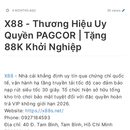
4 MONTHS AGO
55 views
X88 - Thương Hiệu Uy
Quyền PAGCOR | Tặng
88K Khởi Nghiệp
X88
- Nhà cái khẳng định uy tín qua chứng chỉ quốc
tế, vận hành hạ tầng truyền tải tốc độ cao đảm bảo
nạp rút siêu tốc 30 giây. Tổ chức hiện sở hữu tổng
kho trò chơi bảo mật tuyệt đối với đặc quyền hoàn
trả VIP không giới hạn 2026.
Website:
https://x88s.net/
Phone: 0927184593
Địa chỉ: 40 Đ. Tam Bình, Tam Bình, Hồ Chí Minh