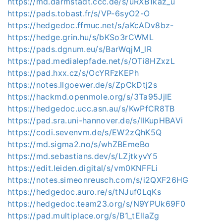
https://md.darmstadt.ccc.de/s/uRXB1kaz_u
https://pads.tobast.fr/s/VP-6syO2-O
https://hedgedoc.ffmuc.net/s/aKcADv8bz-
https://hedge.grin.hu/s/bKSo3rCWML
https://pads.dgnum.eu/s/BarWqjM_lR
https://pad.medialepfade.net/s/OTi8HZxzL
https://pad.hxx.cz/s/OcYRFzKEPh
https://notes.llgoewer.de/s/ZpCkDtj2s
https://hackmd.openmole.org/s/3Ta95JjlE
https://hedgedoc.ucc.asn.au/s/KwPfCR8TB
https://pad.sra.uni-hannover.de/s/lIKupHBAVi
https://codi.sevenvm.de/s/EW2zQhK5Q
https://md.sigma2.no/s/whZBEmeBo
https://md.sebastians.dev/s/LZjtkyvY5
https://edit.leiden.digital/s/vm0KNFFLi
https://notes.simeonreusch.com/s/i2QXF26HG
https://hedgedoc.auro.re/s/tNJuf0LqKs
https://hedgedoc.team23.org/s/N9YPUk69F0
https://pad.multiplace.org/s/B1_tEllaZg