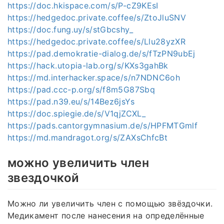
https://doc.hkispace.com/s/P-cZ9KEsI
https://hedgedoc.private.coffee/s/ZtoJluSNV
https://doc.fung.uy/s/stGbcshy_
https://hedgedoc.private.coffee/s/Llu28yzXR
https://pad.demokratie-dialog.de/s/fTzPN9ubEj
https://hack.utopia-lab.org/s/KXs3gahBk
https://md.interhacker.space/s/n7NDNC6oh
https://pad.ccc-p.org/s/f8m5G87Sbq
https://pad.n39.eu/s/14Bez6jsYs
https://doc.spiegie.de/s/V1qjZCXL_
https://pads.cantorgymnasium.de/s/HPFMTGmlf
https://md.mandragot.org/s/ZAXsChfcBt
можно увеличить член
звездочкой
Можно ли увеличить член с помощью звёздочки.
Медикамент после нанесения на определённые