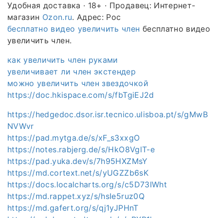
Удобная доставка · 18+ · Продавец: Интернет-
магазин
Ozon.ru
. Адрес: Рос
бесплатно видео увеличить член
бесплатно видео
увеличить член.
как увеличить член руками
увеличивает ли член экстендер
можно увеличить член звездочкой
https://doc.hkispace.com/s/fbTgiEJ2d
https://hedgedoc.dsor.isr.tecnico.ulisboa.pt/s/gMwB
NVWvr
https://pad.mytga.de/s/xF_s3xxgO
https://notes.rabjerg.de/s/HkO8VglT-e
https://pad.yuka.dev/s/7h95HXZMsY
https://md.cortext.net/s/yUGZZb6sK
https://docs.localcharts.org/s/c5D73IWht
https://md.rappet.xyz/s/hsIe5ruz0Q
https://md.gafert.org/s/qj1yJPHnT