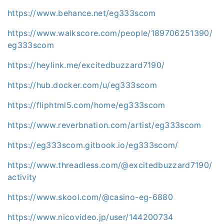
https://www.behance.net/eg333scom
https://www.walkscore.com/people/189706251390/
eg333scom
https://heylink.me/excitedbuzzard7190/
https://hub.docker.com/u/eg333scom
https://fliphtml5.com/home/eg333scom
https://www.reverbnation.com/artist/eg333scom
https://eg333scom.gitbook.io/eg333scom/
https://www.threadless.com/@excitedbuzzard7190/
activity
https://www.skool.com/@casino-eg-6880
https://www.nicovideo.jp/user/144200734