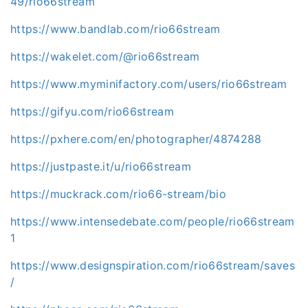
49/rio66stream
https://www.bandlab.com/rio66stream
https://wakelet.com/@rio66stream
https://www.myminifactory.com/users/rio66stream
https://gifyu.com/rio66stream
https://pxhere.com/en/photographer/4874288
https://justpaste.it/u/rio66stream
https://muckrack.com/rio66-stream/bio
https://www.intensedebate.com/people/rio66stream
1
https://www.designspiration.com/rio66stream/saves
/