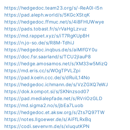
https://hedgedoc.team23.org/s/-ReA0l-l5n
https://pad.aleph.world/s/5KGcXStqK
https://hedgedoc.ffmuc.net/s/4i8FHUWwye
https://pads.tobast.fr/s/rVaHgLzvuz
https://md.rappet.xyz/s/iT7RgKUpBH
https://n.jo-so.de/s/R8M-TdhiJ
https://hedgedoc.inqbus.de/s/aiMIfGY0u
https://doc.fsr.saarland/s/TCU2jIauP8
https://hedge.amosamos.net/s/XM33w5MizQ
https://md.eris.cc/s/WOgTPVLZpi
https://pad.koeln.ccc.de/s/dRuiL14No
https://hedgedoc.ichmann.de/s/VzZGXQ7eWJ
https://dok.kompot.si/s/SKNnzsod07
https://pad.medialepfade.net/s/RVriOzGLD
https://md.sigma2.no/s/jbEa7Luob
https://hedgedoc.et.aksw.org/s/Zts7Q97TW
https://notes.llgoewer.de/s/AiFfLRxBq
https://codi.sevenvm.de/s/xIuqutKPN