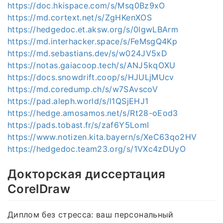
https://doc.hkispace.com/s/Msq0Bz9xO
https://md.cortext.net/s/ZgHKenXOS
https://hedgedoc.et.aksw.org/s/0lgwLBArm
https://md.interhacker.space/s/FeMsgQ4Kp
https://md.sebastians.dev/s/w024JV5xD
https://notas.gaiacoop.tech/s/ANJ5kqOXU
https://docs.snowdrift.coop/s/HJULjMUcv
https://md.coredump.ch/s/w7SAvscoV
https://pad.aleph.world/s/l1QSjEHJ1
https://hedge.amosamos.net/s/Rt28-oEod3
https://pads.tobast.fr/s/zaf6Y5LomI
https://www.notizen.kita.bayern/s/XeC63qo2HV
https://hedgedoc.team23.org/s/1VXc4zDUyO
Докторская диссертация
CorelDraw
Диплом без стресса: ваш персональный