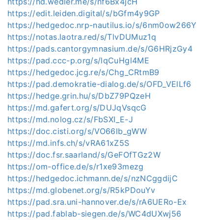
https://hd.wedler.me/s/nf6Bx4jcH
https://edit.leiden.digital/s/bGfm4y9GP
https://hedgedoc.nrp-nautilus.io/s/6nm0ow266Y
https://notas.laotra.red/s/TlvDUMuz1q
https://pads.cantorgymnasium.de/s/G6HRjzGy4
https://pad.ccc-p.org/s/lqCuHgl4ME
https://hedgedoc.jcg.re/s/Chg_CRtmB9
https://pad.demokratie-dialog.de/s/OFD_VElLf6
https://hedge.grin.hu/s/DbZ79PQzeH
https://md.gafert.org/s/DUJqVsqcG
https://md.nolog.cz/s/FbSXI_E-J
https://doc.cisti.org/s/VO66lb_gWW
https://md.infs.ch/s/vRA61xZ5S
https://doc.fsr.saarland/s/GeFOfTGz2W
https://om-office.de/s/r1xe93mezg
https://hedgedoc.ichmann.de/s/nzNCggdijC
https://md.globenet.org/s/R5kPDouYv
https://pad.sra.uni-hannover.de/s/rA6UERo-Ex
https://pad.fablab-siegen.de/s/WC4dUXwj56