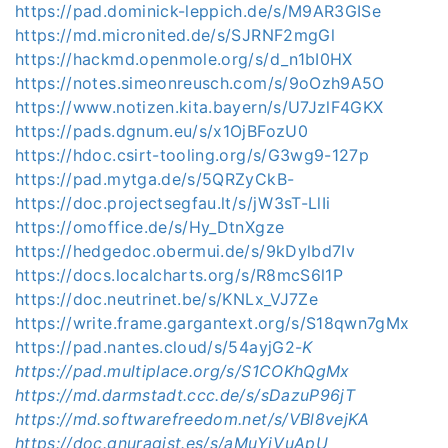
https://pad.dominick-leppich.de/s/M9AR3GISe
https://md.micronited.de/s/SJRNF2mgGl
https://hackmd.openmole.org/s/d_n1bI0HX
https://notes.simeonreusch.com/s/9oOzh9A5O
https://www.notizen.kita.bayern/s/U7JzlF4GKX
https://pads.dgnum.eu/s/x1OjBFozU0
https://hdoc.csirt-tooling.org/s/G3wg9-127p
https://pad.mytga.de/s/5QRZyCkB-
https://doc.projectsegfau.lt/s/jW3sT-LlIi
https://omoffice.de/s/Hy_DtnXgze
https://hedgedoc.obermui.de/s/9kDylbd7Iv
https://docs.localcharts.org/s/R8mcS6l1P
https://doc.neutrinet.be/s/KNLx_VJ7Ze
https://write.frame.gargantext.org/s/S18qwn7gMx
https://pad.nantes.cloud/s/54ayjG2-
K
https://pad.multiplace.org/s/S1COKhQgMx
https://md.darmstadt.ccc.de/s/sDazuP96jT
https://md.softwarefreedom.net/s/VBl8vejKA
https://doc.gnuragist.es/s/aMuYjVuApU