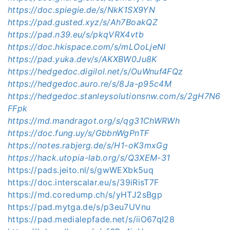
https://doc.spiegie.de/s/NkK1SX9YN
https://pad.gusted.xyz/s/Ah7BoakQZ
https://pad.n39.eu/s/pkqVRX4vtb
https://doc.hkispace.com/s/mLOoLjeNI
https://pad.yuka.dev/s/AKXBW0Ju8K
https://hedgedoc.digilol.net/s/OuWnuf4FQz
https://hedgedoc.auro.re/s/8Ja-p95c4M
https://hedgedoc.stanleysolutionsnw.com/s/2gH7N6
FFpk
https://md.mandragot.org/s/qg31ChWRWh
https://doc.fung.uy/s/GbbnWgPnTF
https://notes.rabjerg.de/s/H1-oK3mxGg
https://hack.utopia-lab.org/s/Q3XEM-31
https://pads.jeito.nl/s/gwWEXbk5uq
https://doc.interscalar.eu/s/39iRisT7F
https://md.coredump.ch/s/yHTJ2sBgp
https://pad.mytga.de/s/p3eu7UVnu
https://pad.medialepfade.net/s/iiO67qI28