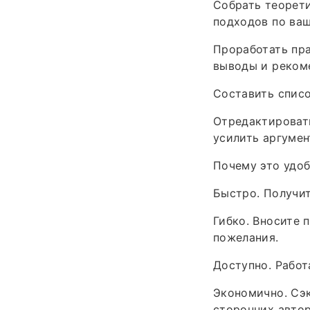
Собрать теорети
подходов по ваш
Проработать пр
выводы и реком
Составить списо
Отредактировать
усилить аргумен
Почему это удо
Быстро. Получит
Гибко. Вносите 
пожелания.
Доступно. Работ
Экономично. Сэк
сторонних автор