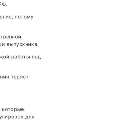
РФ.
ение, потому
ственной
ки выпускника.
жой работы под
ания теряет
, которые
улировок для