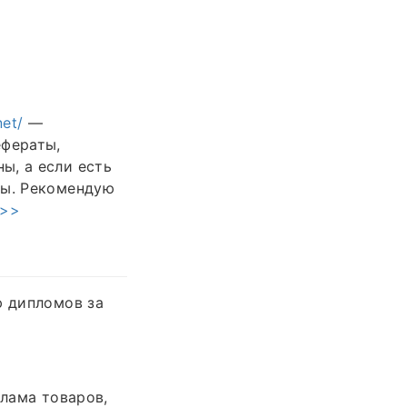
net/
—
ефераты,
ы, а если есть
сы. Рекомендую
>>>
ю дипломов за
клама товаров,