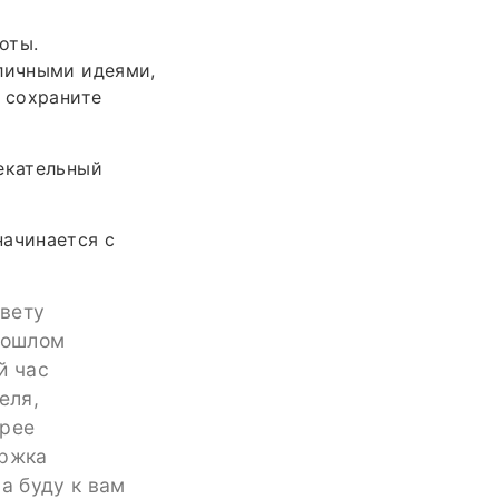
оты.
 личными идеями,
ы сохраните
лекательный
начинается с
овету
рошлом
й час
еля,
трее
ержка
а буду к вам