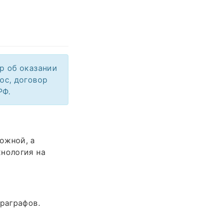
ор об оказании
юс, договор
РФ.
ожной, а
хнология на
араграфов.