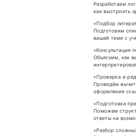
Разработаем лог
как выстроить а
«Подбор литера
Подготовим спис
вашей теме с уч
«Консультация 
Объясним, как в
интерпретироват
«Проверка и ре
Проведём вычитк
оформление ссыл
«Подготовка пре
Поможем структ
ответы на возм
«Разбор сложны