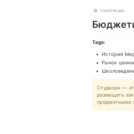
2 MONTHS AGO
Бюджет
Tags:
История Мир
Рынок ценны
Школоведен
Студворк — эт
размещать зак
предметными з