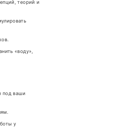
епций, теорий и
мулировать
ков.
анить «воду»,
я под ваши
лям.
боты у