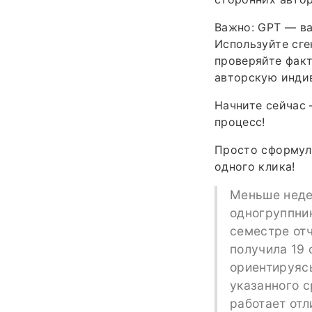
Важно: GPT — ва
Используйте сге
проверяйте факт
авторскую индив
Начните сейчас 
процесс!
Просто сформули
одного клика!
Меньше неде
одногруппник
семестре отч
получила 19 
ориентируясь
указанного с
работает отл