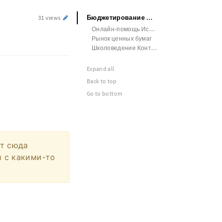
Бюджетирование Онлайн-помощь
31 views
Онлайн-помощь История Мировая
Рынок ценных бумаг
Школоведение Контрольная работа
Expand all
Back to top
Go to bottom
ят сюда
и с какими-то