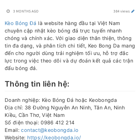
3 MONTHS AGO
384 views
Kèo Bóng Đá
là website hàng đầu tại Việt Nam
chuyên cập nhật kèo bóng đá trực tuyến nhanh
chóng và chính xác. Với giao diện thân thiện, thông
tin đa dạng, và phân tích chi tiết, Keo Bong Da mang
đến cho người dùng trải nghiệm tối ưu, hỗ trợ đắc
lực trong việc theo dõi và dự đoán kết quả các trận
đấu bóng đá.
Thông tin liên hệ:
Doanh nghiệp: Kèo Bóng Đá hoặc Keobongda
Địa chỉ: 38 Đường Nguyễn An Ninh, Tân An, Ninh
Kiều, Cần Thơ, Việt Nam
Số điện thoại: 0986 412 214
Email:
contact@keobongda.io
Website:
https://keobongda.io/