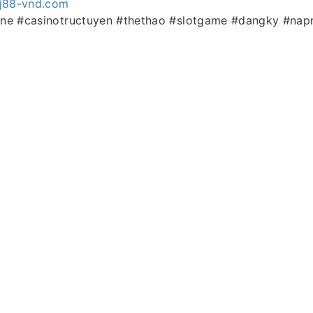
j88-vnd.com
line #casinotructuyen #thethao #slotgame #dangky #nap