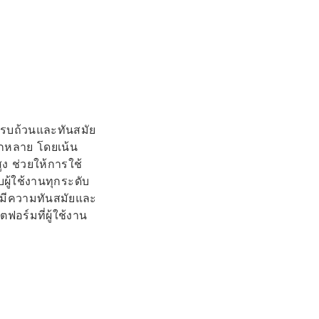
ครบถ้วนและทันสมัย
ากหลาย โดยเน้น
 ช่วยให้การใช้
ผู้ใช้งานทุกระดับ
มมีความทันสมัยและ
อร์มที่ผู้ใช้งาน