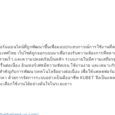
ร์มออนไลน์ที่ถูกพัฒนาขึ้นเพื่อมอบประสบการณ์การใช้งานที่
ประเทศไทย เว็บไซต์ถูกออกแบบมาเพื่อรองรับความต้องการที่หล
ดเร็ว และความปลอดภัยเป็นหลัก ระบบภายในมีความเสถียรสูง
ื่นต่อเนื่อง อินเทอร์เฟซมีความชัดเจน ใช้งานง่าย และเหมาะกับ
ำคัญกับการพัฒนาเทคโนโลยีอย่างต่อเนื่อง เพื่อให้แพลตฟอร์
ลา ด้วยการจัดการระบบอย่างเป็นมืออาชีพ KUBET จึงเป็นแพลตฟ
เลือกใช้งานได้อย่างมั่นใจในระยะยาว
ubethailand.us.com/