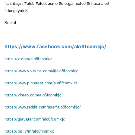
Hashtags: #alo8 #alo8casino #slotgamealo8 #nhacaialo8
#dangkyalo8
Social:
https://www.facebook.com/alo8fcomkjc/
https://x.com/alo8fcomkjc
https://www.youtube.com/@alo8fcomkjc
https://www.pinterest.com/alo8fcomkjc/
https://vimeo.com/alo8fcomkjc
https://www.reddit.com/user/alo8fcomkjc/
https://gravatar.com/alo8fcomkjc
https://bit.ly/m/alo8fcomkjc