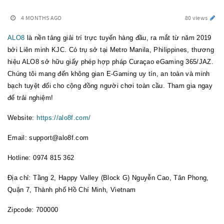
4 MONTHS AGO
80 views
ALO8
là nền tảng giải trí trực tuyến hàng đầu, ra mắt từ năm 2019
bởi Liên minh KJC. Có trụ sở tại Metro Manila, Philippines, thương
hiệu ALO8 sở hữu giấy phép hợp pháp Curaçao eGaming 365/JAZ.
Chúng tôi mang đến không gian E-Gaming uy tín, an toàn và minh
bạch tuyệt đối cho cộng đồng người chơi toàn cầu. Tham gia ngay
để trải nghiệm!
Website:
https://alo8f.com/
Email: support@alo8f.com
Hotline: 0974 815 362
Địa chỉ: Tầng 2, Happy Valley (Block G) Nguyễn Cao, Tân Phong,
Quận 7, Thành phố Hồ Chí Minh, Vietnam
Zipcode: 700000