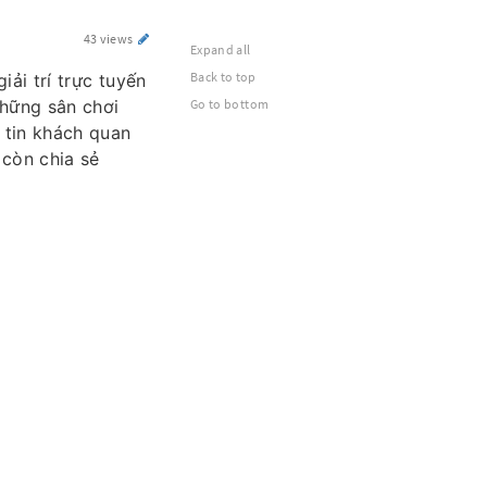
43 views
Expand all
Back to top
iải trí trực tuyến
những sân chơi
Go to bottom
 tin khách quan
 còn chia sẻ