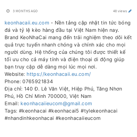
3 MONTHS AGO
48 views
keonhacaii.eu.com
- Nền tảng cập nhật tin tức bóng
đá và tỷ lệ kèo hàng đầu tại Việt Nam hiện nay.
Brand KeoNhaCai mang đến trải nghiệm theo dõi kết
quả trực tuyến nhanh chóng và chính xác cho mọi
người dùng. Hệ thống của chúng tôi được thiết kế
tối ưu cho cả máy tính và điện thoại di động giúp
bạn truy cập dễ dàng mọi lúc mọi nơi.
Website:
https://keonhacaii.eu.com/
Phone: 0765921834
Địa chỉ: 140 Đ. Lê Văn Việt, Hiệp Phú, Tăng Nhơn
Phú, Hồ Chí Minh 700000, Việt Nam
Email:
keonhacaiieucom@gmail.com
Tags: #keonhacai #keonhacai5 #tylekeonhacai
#nhandinhkeonhacai #keonhacaiieucom