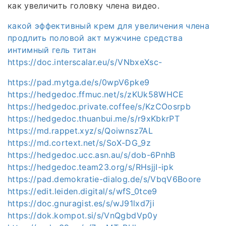
как увеличить головку члена видео.
какой эффективный крем для увеличения члена
продлить половой акт мужчине средства
интимный гель титан
https://doc.interscalar.eu/s/VNbxeXsc-
https://pad.mytga.de/s/0wpV6pke9
https://hedgedoc.ffmuc.net/s/zKUk58WHCE
https://hedgedoc.private.coffee/s/KzCOosrpb
https://hedgedoc.thuanbui.me/s/r9xKbkrPT
https://md.rappet.xyz/s/Qoiwnsz7AL
https://md.cortext.net/s/SoX-DG_9z
https://hedgedoc.ucc.asn.au/s/dob-6PnhB
https://hedgedoc.team23.org/s/RHsjjI-ipk
https://pad.demokratie-dialog.de/s/VbqV6Boore
https://edit.leiden.digital/s/wfS_0tce9
https://doc.gnuragist.es/s/wJ91lxd7ji
https://dok.kompot.si/s/VnQgbdVp0y