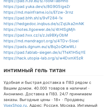
https://pad.n39.eu/s/7ooMTaBHho
https://pad.yuka.dev/s/8G9G5igeZr
https://md.mainframe.io/s/Efzw-3rnz
https://pad.bhh.sh/s/9vF284-1x
https://hedgedoc.inqbus.de/s/ZqUka2mNK
https://notes.llgoewer.de/s/4tHlSgMjh
https://pad.hxx.cz/s/zJs9BXyObM
https://md.mandragot.org/s/4TDv-5ioei
https://pads.dgnum.eu/s/Bq2oQKwWLi
https://pad.fablab-siegen.de/s/TfeX1H5qYE
https://hack.utopia-lab.org/s/w4DxmX5zR
интимный гель титан
Удобная и быстрая доставка в ПВЗ рядом с
Вашим домом. 40.000 товаров в наличии! ·
Анонимно. Доставка в ПВЗ. 24/7 принимаем
заказы. Выгодные цены · 18+ · Продавец:
VsexShop.ru
. Адрес: Россия, Москва, Интимный